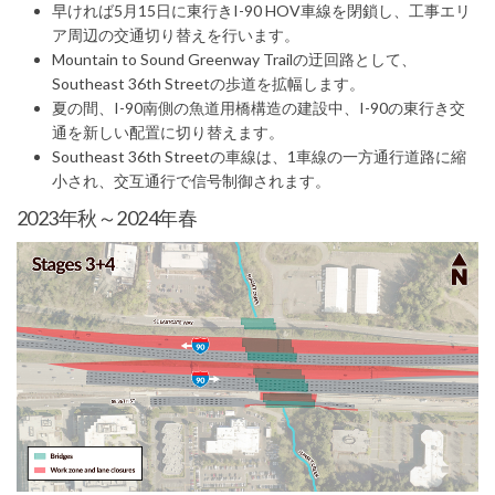
(External link)
早ければ5月15日に東行きI-90 HOV車線を閉鎖し、工事エリ
ア周辺の交通切り替えを行います。
Mountain to Sound Greenway Trailの迂回路として、
Southeast 36th Streetの歩道を拡幅します。
夏の間、I-90南側の魚道用橋構造の建設中、I-90の東行き交
通を新しい配置に切り替えます。
Southeast 36th Streetの車線は、1車線の一方通行道路に縮
小され、交互通行で信号制御されます。
2023年秋～2024年春