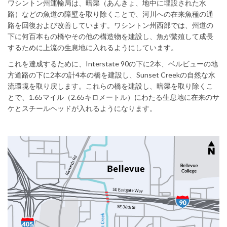
ワシントン州運輸局は、暗渠（あんきょ、地中に埋設された水
路）などの魚道の障壁を取り除くことで、河川への在来魚種の通
路を回復および改善しています。ワシントン州西部では、州道の
下に何百本もの橋やその他の構造物を建設し、魚が繁殖して成長
するために上流の生息地に入れるようにしています。
これを達成するために、Interstate 90の下に2本、ベルビューの地
方道路の下に2本の計4本の橋を建設し、Sunset Creekの自然な水
流環境を取り戻します。これらの橋を建設し、暗渠を取り除くこ
とで、1.65マイル（2.65キロメートル）にわたる生息地に在来のサ
ケとスチールヘッドが入れるようになります。