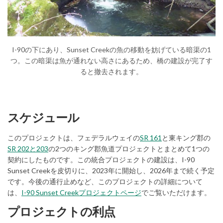
(External link)
I-90の下にあり、Sunset Creekの魚の移動を妨げている暗渠の1
つ。この暗渠は魚が通れない高さにあるため、橋の建設が完了す
ると撤去されます。
スケジュール
(External link)
このプロジェクトは、フェデラルウェイの
SR 161
と東キング郡の
(External link)
SR 202と203
の2つのキング郡魚道プロジェクトとまとめて1つの
契約にしたものです。この統合プロジェクトの建設は、I-90
Sunset Creekを皮切りに、2023年に開始し、2026年まで続く予定
です。今後の通行止めなど、このプロジェクトの詳細について
(External link)
は、
I-90 Sunset Creekプロジェクトページ
でご覧いただけます。
プロジェクトの利点