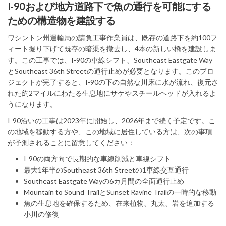
I-90および地方道路下で魚の通行を可能にする
ための構造物を建設する
ワシントン州運輸局の請負工事作業員は、既存の道路下を約100フ
ィート掘り下げて既存の暗渠を撤去し、4本の新しい橋を建設しま
す。この工事では、I-90の車線シフト、Southeast Eastgate Way
とSoutheast 36th Streetの通行止めが必要となります。このプロ
ジェクトが完了すると、I-90の下の自然な川床に水が流れ、復元さ
れた約2マイルにわたる生息地にサケやスチールヘッドが入れるよ
うになります。
I-90沿いの工事は2023年に開始し、2026年まで続く予定です。こ
の地域を移動する方や、この地域に居住している方は、次の事項
が予測されることに留意してください：
I-90の両方向で長期的な車線削減と車線シフト
最大1年半のSoutheast 36th Streetの1車線交互通行
Southeast Eastgate Wayの6カ月間の全面通行止め
Mountain to Sound TrailとSunset Ravine Trailの一時的な移動
魚の生息地を確保するため、在来植物、丸太、岩を追加する
小川の修復