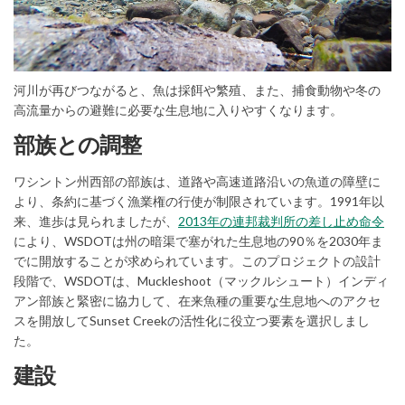
(External link)
河川が再びつながると、魚は採餌や繁殖、また、捕食動物や冬の
高流量からの避難に必要な生息地に入りやすくなります。
部族との調整
ワシントン州西部の部族は、道路や高速道路沿いの魚道の障壁に
より、条約に基づく漁業権の行使が制限されています。1991年以
(Ext
来、進歩は見られましたが、
2013年の連邦裁判所の差し止め命令
により、WSDOTは州の暗渠で塞がれた生息地の90％を2030年ま
でに開放することが求められています。このプロジェクトの設計
段階で、WSDOTは、Muckleshoot（マックルシュート）インディ
アン部族と緊密に協力して、在来魚種の重要な生息地へのアクセ
スを開放してSunset Creekの活性化に役立つ要素を選択しまし
た。
建設