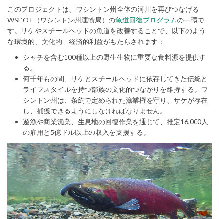
このプロジェクトは、ワシントン州全体の河川を再びつなげる
(External link)
WSDOT（ワシントン州運輸局）の
魚道回復プログラム
の一環で
す。サケやスチールヘッドの魚道を改善することで、以下のよう
な環境的、文化的、経済的利益がもたらされます：
シャチを含む100種以上の野生生物に重要な食料源を提供す
る。
何千年もの間、サケとスチールヘッドに依存してきた伝統と
ライフスタイルを持つ部族の文化的つながりを維持する。ワ
シントン州は、条約で定められた漁業権を守り、サケが存在
し、捕獲できるようにしなければなりません。
遊漁や商業漁業、生息地の回復作業を通じて、推定16,000人
の雇用と5億ドル以上の収入を支援する。