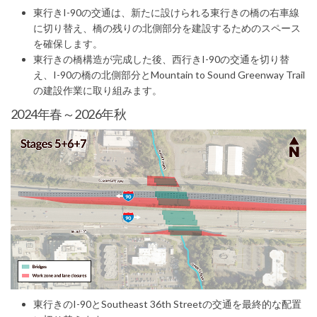
(External link)
東行きI-90の交通は、新たに設けられる東行きの橋の右車線
に切り替え、橋の残りの北側部分を建設するためのスペース
を確保します。
東行きの橋構造が完成した後、西行きI-90の交通を切り替
え、I-90の橋の北側部分とMountain to Sound Greenway Trail
の建設作業に取り組みます。
2024年春～2026年秋
(External link)
東行きのI-90とSoutheast 36th Streetの交通を最終的な配置