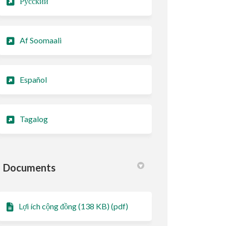
Русский
Af Soomaali
Español
Tagalog
Documents
Lợi ích cộng đồng (138 KB) (pdf)