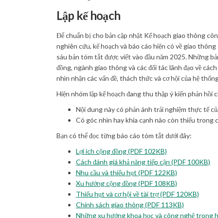
Lập kế hoạch
Để chuẩn bị cho bản cập nhật Kế hoạch giao thông côn
nghiên cứu, kế hoạch và báo cáo hiện có về giao thông
sáu bản tóm tắt được viết vào đầu năm 2025. Những bả
đồng, ngành giao thông và các đối tác lãnh đạo về 
nhìn nhận các vấn đề, thách thức và cơ hội của hệ thố
Hiện nhóm lập kế hoạch đang thu thập ý kiến phản hồi 
Nội dung này có phản ánh trải nghiệm thực tế c
Có góc nhìn hay khía cạnh nào còn thiếu trong 
Bạn có thể đọc từng báo cáo tóm tắt dưới đây:
Lợi ích cộng đồng (PDF 102KB)
Cách đánh giá khả năng tiếp cận (PDF 100KB)
Nhu cầu và thiếu hụt (PDF 122KB)
Xu hướng cộng đồng (PDF 108KB)
Thiếu hụt và cơ hội về tài trợ (PDF 120KB)
Chính sách giao thông (PDF 113KB)
Những xu hướng khoa học và công nghệ trong 