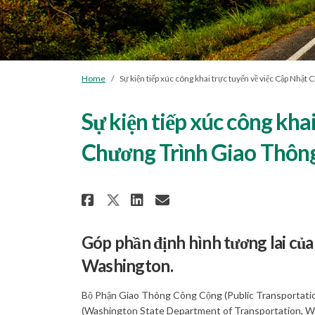
You are here:
Home
Sự kiện tiếp xúc công khai trực tuyến về việc Cập Nh
Sự kiện tiếp xúc công kha
Chương Trình Giao Thô
Share Sự kiện tiếp xúc cô
Share Sự kiện tiếp 
Email Sự kiện tiế
Share Sự kiện tiếp xúc
Góp phần định hình tương lai của
Washington.
Bộ Phận Giao Thông Công Cộng (Public Transportatio
(Washington State Department of Transportation, 