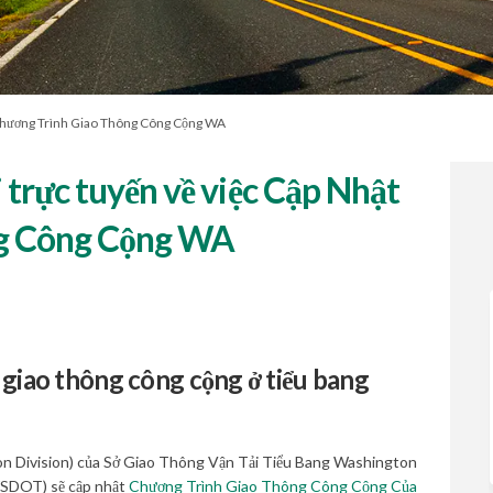
ật Chương Trình Giao Thông Công Cộng WA
i trực tuyến về việc Cập Nhật
ng Công Cộng WA
ng khai trực tuyến về việc Cập Nhật 
xúc công khai trực tuyến về việc Cập
p xúc công khai trực tuyến về việc C
 công khai trực tuyến về việc Cập Nhậ
 giao thông công cộng ở tiểu bang
n Division) của Sở Giao Thông Vận Tải Tiểu Bang Washington
WSDOT) sẽ cập nhật
Chương Trình Giao Thông Công Cộng Của