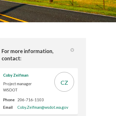
For more information,
contact:
Chương Trình Giao Thông Công Cộng WA
 Nhật Chương Trình Giao Thông Công Cộ
ập Nhật Chương Trình Giao Thông Công 
t Chương Trình Giao Thông Công Cộng 
Coby Zeifman
CZ
Project manager
WSDOT
Phone
206-716-1103
(External link)
Email
Coby.Zeifman@wsdot.wa.gov