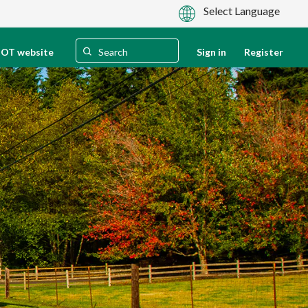
OT website
Sign in
Register