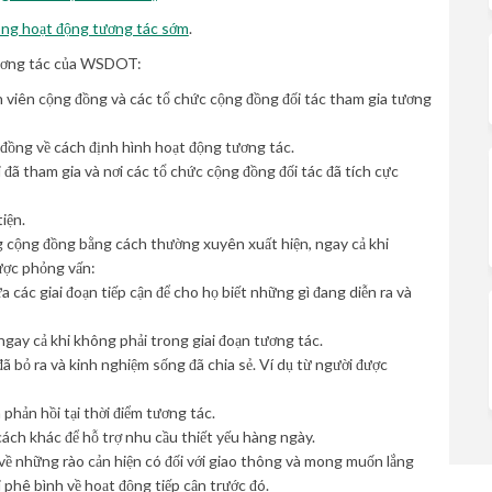
(External link)
ong hoạt động tương tác sớm
.
 tương tác của WSDOT:
nh viên cộng đồng và các tổ chức cộng đồng đối tác tham gia tương
 đồng về cách định hình hoạt động tương tác.
 đã tham gia và nơi các tổ chức cộng đồng đối tác đã tích cực
iện.
g cộng đồng bằng cách thường xuyên xuất hiện, ngay cả khi
được phỏng vấn:
a các giai đoạn tiếp cận để cho họ biết những gì đang diễn ra và
gay cả khi không phải trong giai đoạn tương tác.
ã bỏ ra và kinh nghiệm sống đã chia sẻ. Ví dụ từ người được
phản hồi tại thời điểm tương tác.
ách khác để hỗ trợ nhu cầu thiết yếu hàng ngày.
 về những rào cản hiện có đối với giao thông và mong muốn lắng
phê bình về hoạt động tiếp cận trước đó.