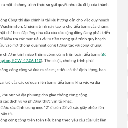
a một chương trình thực sự giải quyết nhu cầu đi lại của thành
ng Cộng thì đây chính là tài liệu hướng dẫn cho việc quy hoạch
ở Washington. Chương trình này tạo ra cho tiểu bang của chúng
hặt chẽ hơn, đáp ứng nhu cầu của các cộng đồng đang phát triển
 để kiểm tra các mục tiêu và ưu tiên trong quá trình quy hoạch
n đầu vào mới thông qua hoạt động tương tác với công chúng.
 chương trình giao thông công cộng trên toàn tiểu bang (
Bộ
(External link)
ington, RCW) 47.06.110
). Theo luật, chương trình phải:
thông công cộng và đưa ra các mục tiêu có thể định lượng, bao
i trò của các cơ quan liên bang, tiểu bang, khu vực và địa
g, khu vực và địa phương cho giao thông công cộng.
i các dịch vụ và phương thức vận tải khác.
được xác định trong mục “2” ở trên đối với các giấy phép liên
vận tải.
thông công cộng trên toàn tiểu bang theo yêu cầu của luật liên