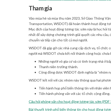
Tham gia
Vào mùa hè và mùa thu năm 2023, Sở Giao Thông Vận
Transportation, WSDOT) đã hoàn thành hoạt động tư
Mục đích của hoạt động tương tác sớm này là học hỏi t
nhất để xây dựng chương trình giải quyết các nhu cầu, đ
chuyển và tiếp cận cho tất cả mọi người.
WSDOT đã gặp gỡ các nhà cung cấp dịch vụ, tổ chức 
người mà WSDOT chưa kết nối thành công hoặc chưa kết 
Những người vô gia cư và có tình trạng nhà ở bấ
Thanh niên trưởng thành.
Cộng đồng được WSDOT định nghĩa là “nhóm ngườ
WSDOT kết nối với các nhóm này thông qua hai phươ
Tiến hành họp phổ biến thông tin với nhân viên 
Tiến hành phỏng vấn với các tổ chức cộng đồng.
Câu hỏi phỏng vấn cho hoạt động tương tác sớm (PDF
Bài thuyết trình phổ biến thông tin cho hoạt động tư