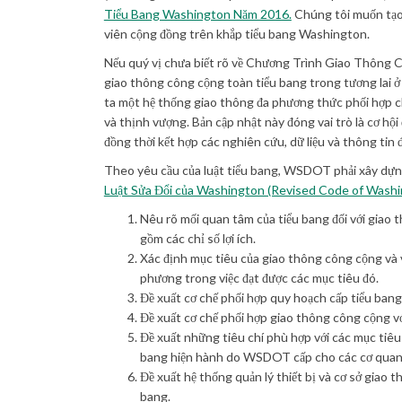
(External link)
Tiểu Bang Washington Năm 2016.
Chúng tôi muốn tạo r
viên cộng đồng trên khắp tiểu bang Washington.
Nếu quý vị chưa biết rõ về Chương Trình Giao Thông Cô
giao thông công cộng toàn tiểu bang trong tương lai 
ta một hệ thống giao thông đa phương thức phối hợp c
và thịnh vượng. Bản cập nhật này đóng vai trò là cơ hội
đồng thời kết hợp các nghiên cứu, dữ liệu và thông ti
Theo yêu cầu của luật tiểu bang, WSDOT phải xây dựng
Luật Sửa Đổi của Washington (Revised Code of Wash
Nêu rõ mối quan tâm của tiểu bang đối với giao 
gồm các chỉ số lợi ích.
Xác định mục tiêu của giao thông công cộng và va
phương trong việc đạt được các mục tiêu đó.
Đề xuất cơ chế phối hợp quy hoạch cấp tiểu ban
Đề xuất cơ chế phối hợp giao thông công cộng vớ
Đề xuất những tiêu chí phù hợp với các mục tiêu 
bang hiện hành do WSDOT cấp cho các cơ quan 
Đề xuất hệ thống quản lý thiết bị và cơ sở giao 
bang.