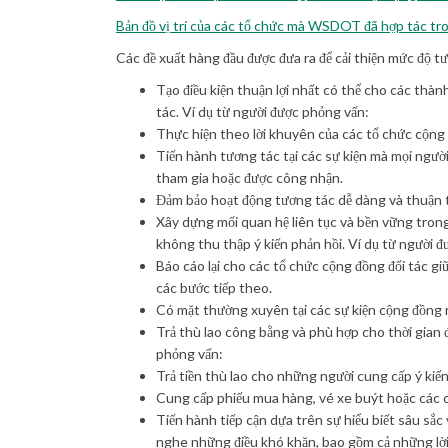
Bản đồ vị trí của các tổ chức mà WSDOT đã hợp tác tr
Các đề xuất hàng đầu được đưa ra để cải thiện mức độ
Tạo điều kiện thuận lợi nhất có thể cho các thà
tác. Ví dụ từ người được phỏng vấn:
Thực hiện theo lời khuyên của các tổ chức cộng
Tiến hành tương tác tại các sự kiện mà mọi người
tham gia hoặc được công nhận.
Đảm bảo hoạt động tương tác dễ dàng và thuận t
Xây dựng mối quan hệ liên tục và bền vững tron
không thu thập ý kiến phản hồi. Ví dụ từ người 
Báo cáo lại cho các tổ chức cộng đồng đối tác giữ
các bước tiếp theo.
Có mặt thường xuyên tại các sự kiện cộng đồng n
Trả thù lao công bằng và phù hợp cho thời gian đ
phỏng vấn:
Trả tiền thù lao cho những người cung cấp ý kiến 
Cung cấp phiếu mua hàng, vé xe buýt hoặc các c
Tiến hành tiếp cận dựa trên sự hiểu biết sâu sắc
nghe những điều khó khăn, bao gồm cả những lời 