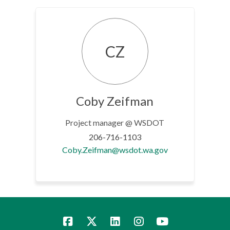
CZ
Coby Zeifman
Project manager @ WSDOT
206-716-1103
(External link)
Coby.Zeifman@wsdot.wa.gov